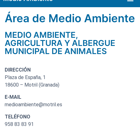
Autorizaciones de espectáculos públicos y actividades recreativas
Área de Medio Ambiente
MEDIO AMBIENTE,
AGRICULTURA Y ALBERGUE
MUNICIPAL DE ANIMALES
DIRECCIÓN
Plaza de España, 1
18600 – Motril (Granada)
E-MAIL
medioambiente@motril.es
TELÉFONO
958 83 83 91