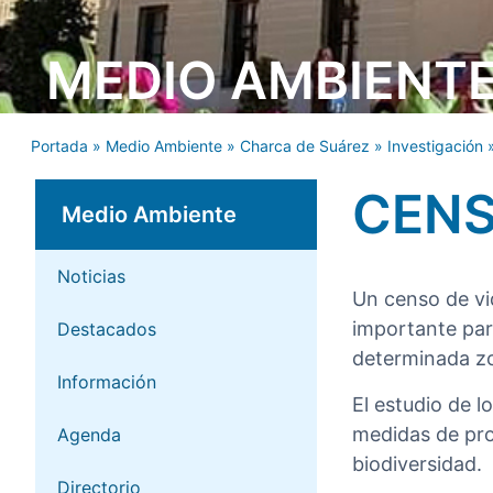
MEDIO AMBIENT
Portada
»
Medio Ambiente
»
Charca de Suárez
»
Investigación
CEN
Medio Ambiente
Noticias
Un censo de vi
importante para
Destacados
determinada zo
Información
El estudio de l
medidas de pro
Agenda
biodiversidad.
Directorio