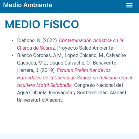
Medio Ambiente
Autorizaciones de espectáculos públicos y actividades recreativas
MEDIO FíSICO
Diabone, N. (2022).
Contaminación Acústica
en la
Charca de Suárez
. Proyecto Salud Ambiental
Blanco Coronas, A.M., López Chicano, M., Calvache
Quesada, M.L., Duque Calvache, C., Benavente
Herrera, J. (2019).
Estudio Preliminar de los
Humedales de la Charca de Suárez en Relación con el
Acuífero Motril-Salobreña.
Congreso Nacional del
Agua Orihuela. Innovación y Sostenibilidad. Alacant:
Universitat d’Alacant.